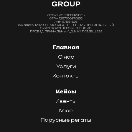
ООО «ЯКОВЛЕВГРУПП»
ОГРН 1257700370652
ИНН 9715515251
юр. адрес: 123290, Г. МОСКВА, ВН.ТЕР.Г.МУНИЦИПАЛЬНЫЙ
ОКРУГ ХОРОШЕВО-МНЕВНИКИ,
ПРОЕЗД ПРИЧАЛЬНЫЙ, Д.8, К.1, ПОМЕЩ.729
Главная
О нас
Услуги
Контакты
Кейсы
Ивенты
Mice
Парусные регаты