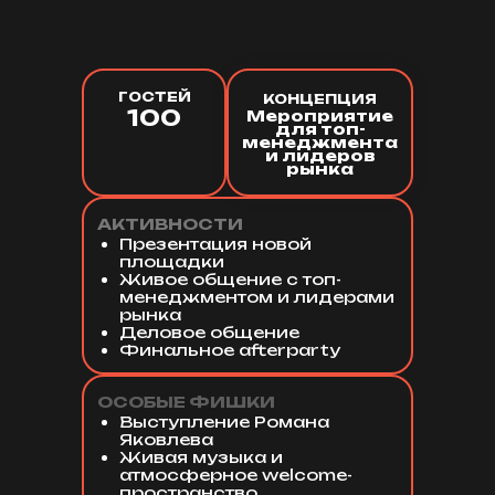
Номер телефона
ГОСТЕЙ
КОНЦЕПЦИЯ
100
Мероприятие
для топ-
менеджмента
и лидеров
Я даю
Согласие на обработку персональных
данных и соглашаетесь c
рынка
Политикой конфиденциальности
АКТИВНОСТИ
Отправить
Презентация новой
площадки
Живое общение с топ-
менеджментом и лидерами
рынка
Деловое общение
Финальное afterparty
ОСОБЫЕ ФИШКИ
Выступление Романа
Яковлева
Живая музыка и
атмосферное welcome-
пространство